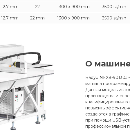
- 12.7 mm
22
1300 x 900 mm
3500 st/min
- 12.7 mm
22 mm
1300 x 900 mm
3500 st/min
О машин
Baoyu NEX8-90130J 
машина программируе
Данная модель испо
производства и спос
квалифицированных к
повысить эффективно
создаются в графиче
при помощи USB-уст
профессиональной п