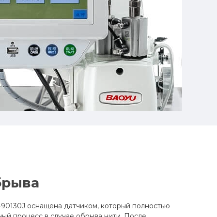
брыва
90130J оснащена датчиком, который полностью
ый процесс в случае обрыва нити. После