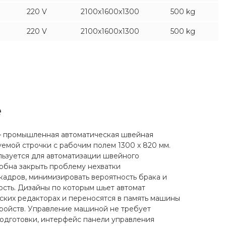
220 V
2100x1600x1300
500 kg
220 V
2100x1600x1300
500 kg
е
– промышленная автоматическая швейная
мой строчки с рабочим полем 1300 х 820 мм.
льзуется для автоматизации швейного
обна закрыть проблему нехватки
адров, минимизировать вероятность брака и
сть. Дизайны по которым шьет автомат
ских редакторах и переносятся в память машины
ройств. Управление машиной не требует
одготовки, интерфейс панели управления