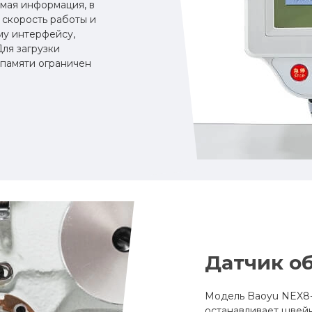
мая информация, в
 скорость работы и
му интерфейсу,
Для загрузки
памяти ограничен
Датчик о
Модель Baoyu NEX8-
останавливает швейн