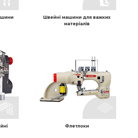
ашини
Швейні машини для важких
матеріалів
йні
Флетлоки