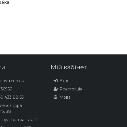
обка
ти
Мій кабінет
baoyu.com.ua
Вхід
36956
Реєстрація
0 433 88 55
Мова
Олександра
го, 38
, вул Театральна, 2