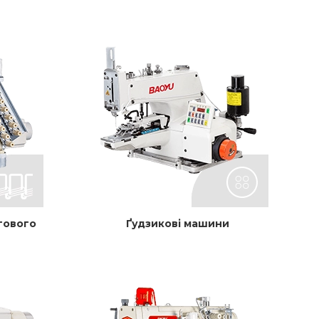
гового
Ґудзикові машини