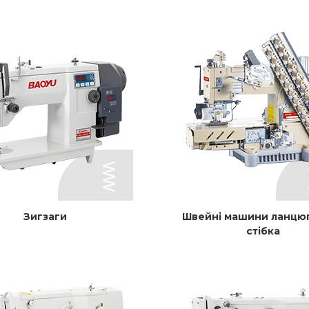
Зигзаги
Швейні машини ланцю
стібка