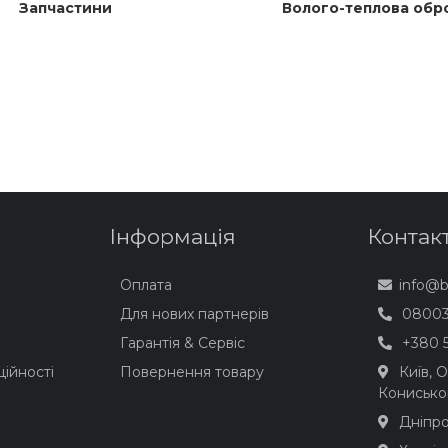
Запчастини
Волого-теплова обр
Інформація
Контак
Оплата
info@
Для нових партнерів
08003
Гарантія & Сервіс
+380 5
ійності
Повернення товару
Київ, 
Конисько
Дніпро