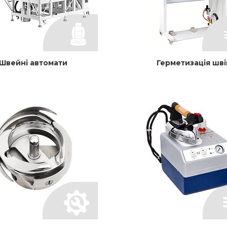
Швейні автомати
Герметизація шві