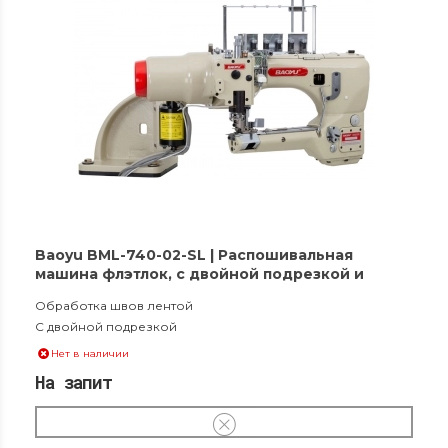
Baoyu BML-740-02-SL | Распошивальная
машина флэтлок, с двойной подрезкой и
вакуумным сборником обрезков материала
Обработка швов лентой
С двойной подрезкой
Нет в наличии
На запит