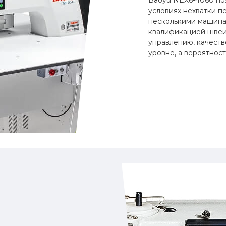
Baoyu NEX6-4060 по
условиях нехватки п
несколькими машина
квалификацией швеи
управлению, качеств
уровне, а вероятнос