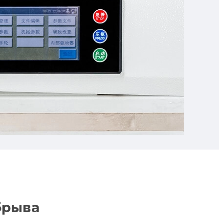
брыва