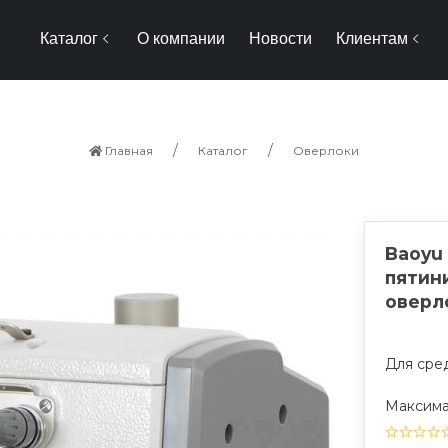
Каталог
О компании
Новости
Клиентам
Главная
Каталог
Оверлоки
Baoyu
пятин
оверл
Для сре
Максимал