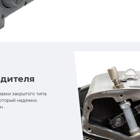
одителя
азки закрытого типа
который надежно
н .