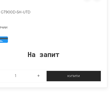
: GT900D-5H-UTD
ичии
На запит
КУПИТИ