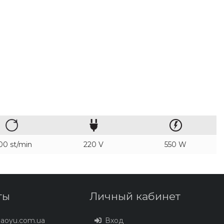
00 st/min
220 V
550 W
ты
Личный кабинет
baoyu.com.ua
Вход