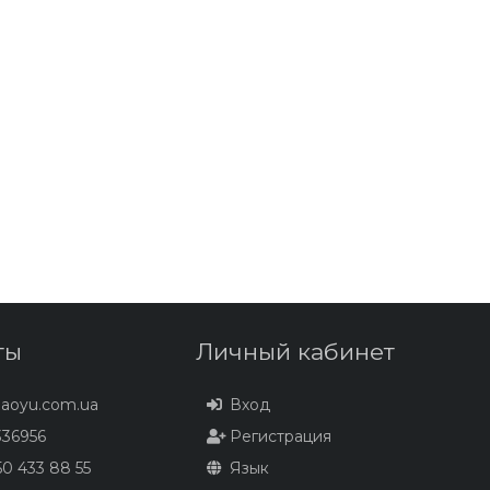
ты
Личный кабинет
baoyu.com.ua
Вход
36956
Регистрация
0 433 88 55
Язык