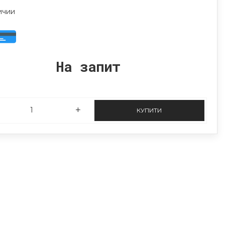
ичии
На запит
КУПИТИ