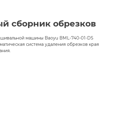
й сборник обрезков
ошивальной машины Baoyu BML-740-01-DS
матическая система удаления обрезков края
ания.