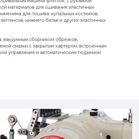
ошивальная машина флэтлок, с рукавной
кой материалов для сшивания эластичных
рименима для пошива: купальных костюмов,
леггинсов, нижнего белья и других эластичных
: вакуумным сборником обрезков,
емой смазки с закрытым картером, встроенным
ком управления и автоматическим подъемом