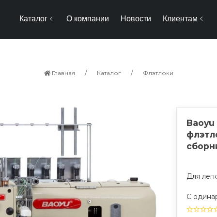
Каталог
О компании
Новости
Клиентам
Главная
Каталог
Флэтлоки
Baoyu
флэтл
сборн
Для лег
C одина