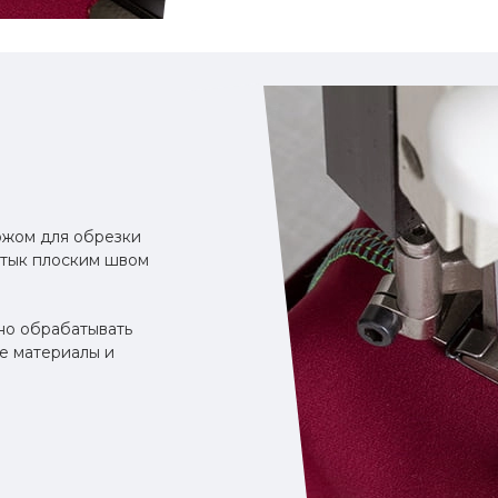
ожом для обрезки
стык плоским швом
но обрабатывать
ые материалы и