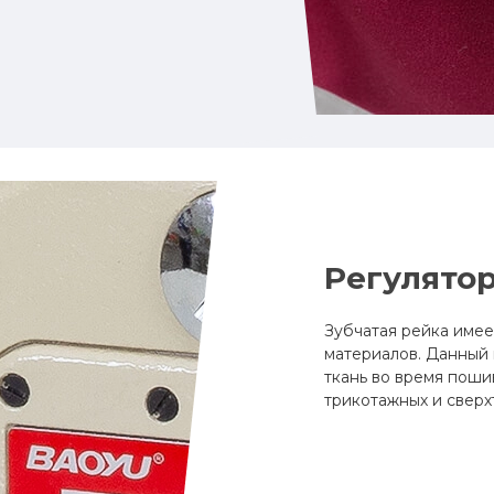
Регулято
Зубчатая рейка име
материалов. Данный 
ткань во время поши
трикотажных и сверх