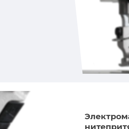
Электром
нитеприт