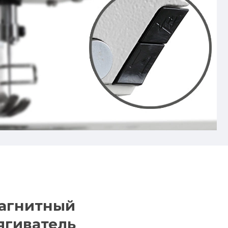
агнитный
ягиватель