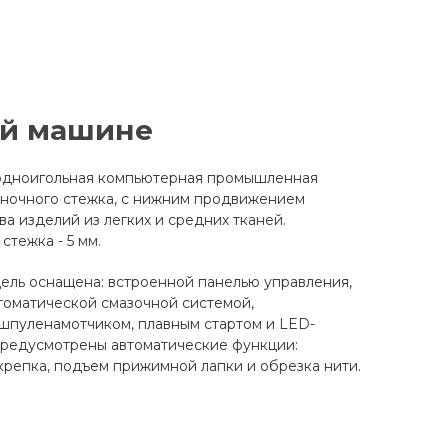
й машине
одноигольная компьютерная промышленная
ночного стежка, с нижним продвижением
ва изделий из легких и средних тканей.
стежка - 5 мм.
ель оснащена: встроенной панелью управления,
томатической смазочной системой,
шпуленамотчиком, плавным стартом и LED-
предусмотрены автоматические функции:
репка, подъем прижимной лапки и обрезка нити.