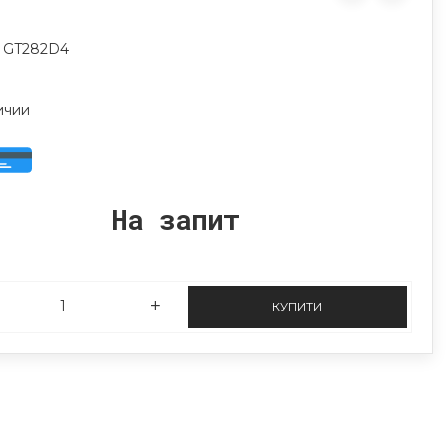
: GT282D4
ичии
На запит
КУПИТИ