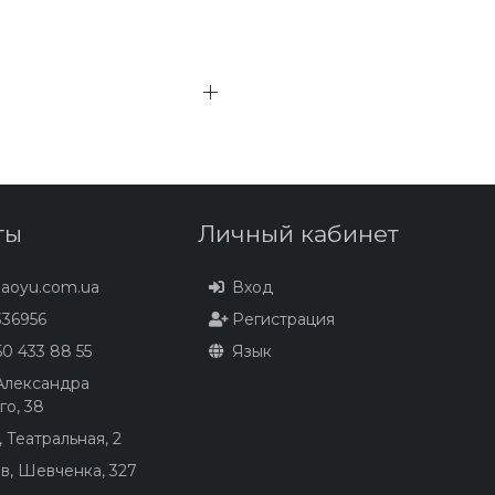
ты
Личный кабинет
baoyu.com.ua
Вход
36956
Регистрация
0 433 88 55
Язык
 Александра
го, 38
 Театральная, 2
в, Шевченка, 327