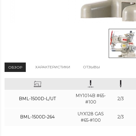
ХАРАКТЕРИСТИКИ
ОТЗЫВЫ
ОБЗОР
MY1014B #65-
BML-1500D-L/UT
2/3
#100
UYX128 GAS
BML-1500D-264
2/3
#65-#100