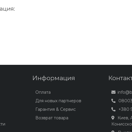
ация:
Информация
Контак
Оплата
info@
Для новых партнеров
08003
Гарантия & Сервис
+380 5
Возврат товара
Киев,
сти
Конисско