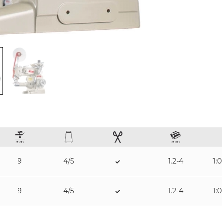
9
4/5
1.2-4
1:
9
4/5
1.2-4
1: