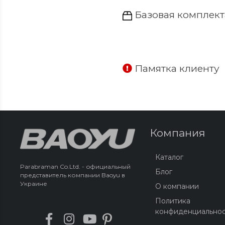
Базовая комплект
Памятка клиенту
Компания
Каталог
Parabraman Co.Ltd. - официальный
Блог
представитель компании Baoyu в
Украине
О компании
Политика
конфиденциально