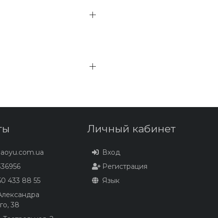
ты
Личный кабинет
baoyu.com.ua
Вход
36956
Регистрация
0 433 88 55
Язык
 Александра
го, 38