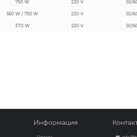
750 W
220 V
50/6
550 W / 750 W
220 V
50/6
370 W
220 V
50/6
Информация
Контак