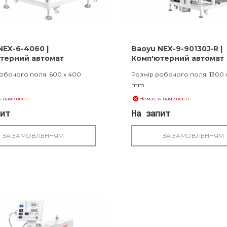
NEX-6-4060 |
Baoyu NEX-9-90130J-R |
терний автомат
Комп'ютерний автомат
нного шиття
шаблонного шиття
обочого поля: 600 x 400
Розмір робочого поля: 1300 
mm
 наявності
Немає в наявності
пит
На запит
ЗА ЗАМОВЛЕННЯМ
ЗА ЗАМОВЛЕННЯМ