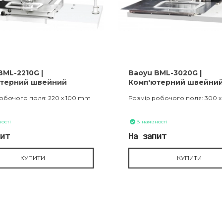
BML-2210G |
Baoyu BML-3020G |
ютерний швейний
Комп'ютерний швейни
т шаблонного шиття
автомат шаблонного ш
обочого поля: 220 x 100 mm
Розмір робочого поля: 300 
ості
В наявності
пит
На запит
КУПИТИ
КУПИТИ