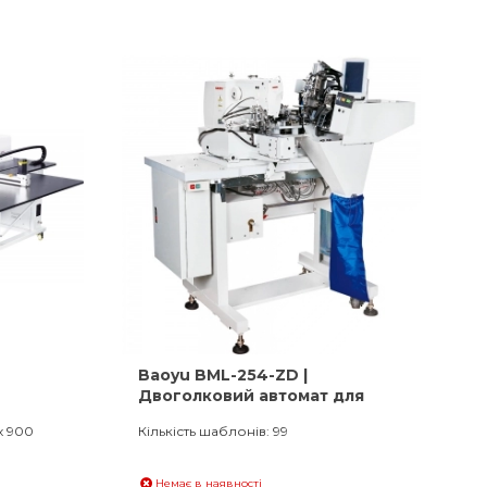
Baoyu BML-254-ZD |
Двоголковий автомат для
поясних петель
x 900
Кількість шаблонів: 99
Немає в наявності