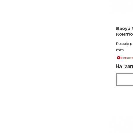
Baoyu 
Комп'ю
шабло
Розмір р
mm
Немає в
На за