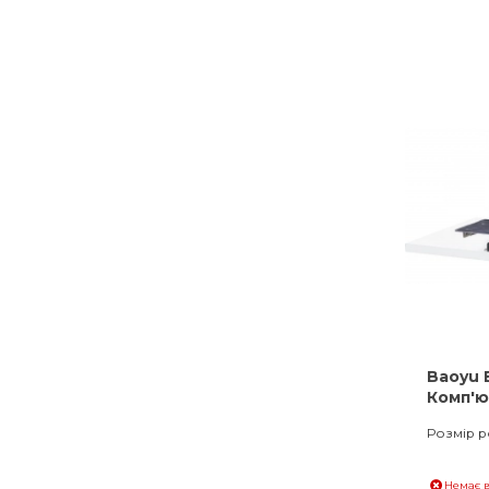
Baoyu 
Комп'
автома
Розмір р
збільш
Немає в