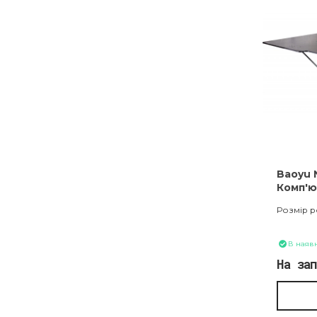
Baoyu 
Комп'ю
шабло
Розмір р
В наявн
На за