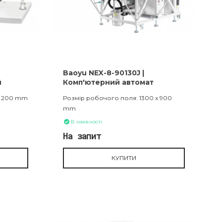
Baoyu NEX-8-90130J |
й
Комп'ютерний автомат
иття
шаблонного шиття
x 200 mm
Розмір робочого поля: 1300 x 900
mm
В наявності
На запит
КУПИТИ