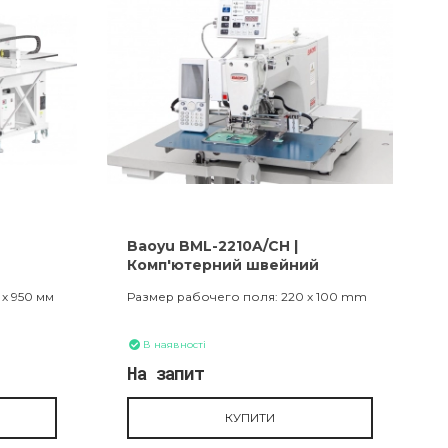
Baoyu BML-2210A/CH |
Комп'ютерний швейний
автомат з поворотною лапкою
х 950 мм
Размер рабочего поля: 220 x 100 mm
В наявності
На запит
КУПИТИ