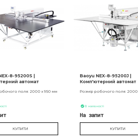
NEX-8-95200S |
Baoyu NEX-8-95200J |
терний автомат
Комп'ютерний автомат
нного шиття
шаблонного шиття
обочого поля: 2000 х 950 мм
Розмір робочого поля: 2000 
ості
В наявності
пит
На запит
КУПИТИ
КУПИТИ