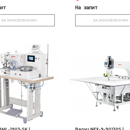
пит
На запит
ЗА ЗАМОВЛЕННЯМ
ЗА ЗАМОВЛЕННЯМ
BML-1903-SK |
Baoyu NEX-9-90130S |