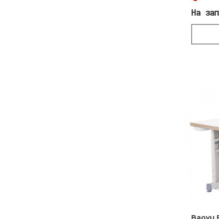
На за
Baoyu 