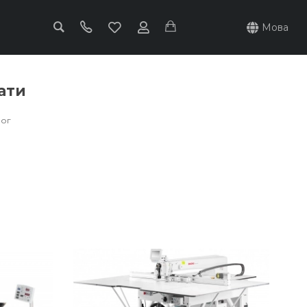
Мова
ати
лог