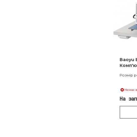
Baoyu 
Комп'
автома
Розмір р
Немає в
На за