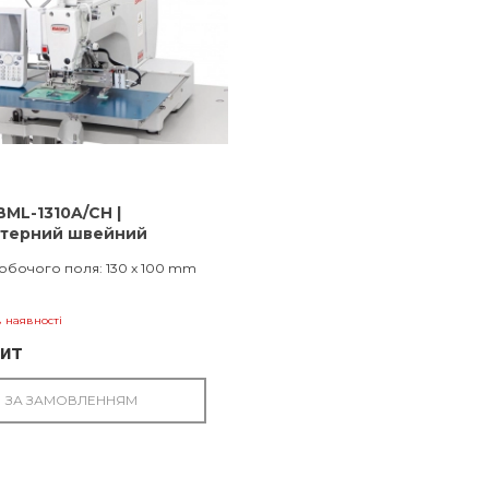
BML-1310A/CH |
ютерний швейний
т з відкидною лапкою
обочого поля: 130 x 100 mm
 наявності
пит
ЗА ЗАМОВЛЕННЯМ