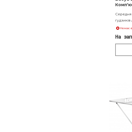
Комп'ю
пришив
Середня 
отвор
гудзиків 
Немає в
На за