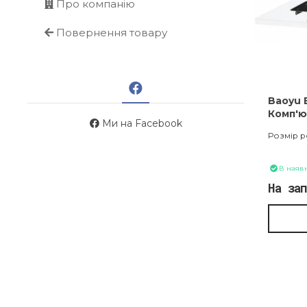
Про компанію
Повернення товару
Baoyu 
Комп'
Ми на Facebook
автома
Розмір р
В наявн
На за