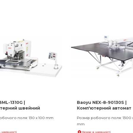
BML-1310G |
Baoyu NEX-8-90130S |
ютерний швейний
Комп'ютерний автомат
т шаблонного шиття зі
шаблонного шиття
обочого поля: 130 x 100 mm
Розмір робочого поля: 1300 
еним човником
mm
 наявності
Немає в наявності