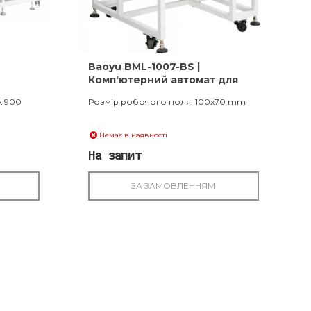
Baoyu BML-1007-BS |
Комп'ютерний автомат для
зшивання еластичної стрічки
x 900
Розмір робочого поля: 100x70 mm
Немає в наявності
На запит
ЗА ЗАМОВЛЕННЯМ