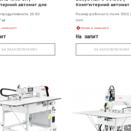
терний автомат для
Комп'ютерний автомат
ання ґудзиків з 2/3/4
шаблонного шиття
продуктивність: 25-30
Розмір робочого поля: 1300 
ами
/ хв
mm
 наявності
Немає в наявності
пит
На запит
ЗА ЗАМОВЛЕННЯМ
ЗА ЗАМОВЛЕННЯМ