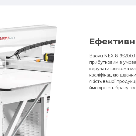
Ефективн
Baoyu NEX-8-95200J 
прибутковим в умова
керувати кількома м
кваліфікацією швачк
якість вашої продукц
ймовірність браку зв