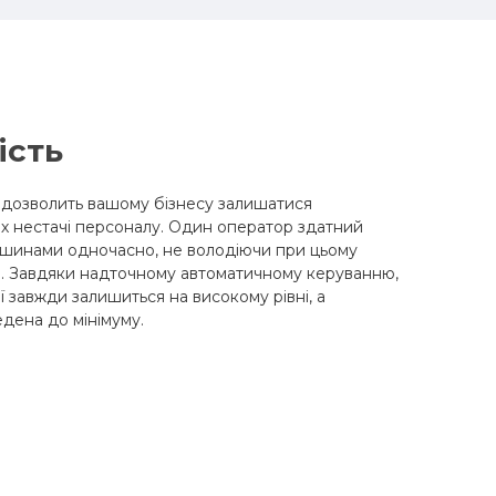
ість
дозволить вашому бізнесу залишатися
х нестачі персоналу. Один оператор здатний
ашинами одночасно, не володіючи при цьому
и. Завдяки надточному автоматичному керуванню,
ії завжди залишиться на високому рівні, а
едена до мінімуму.