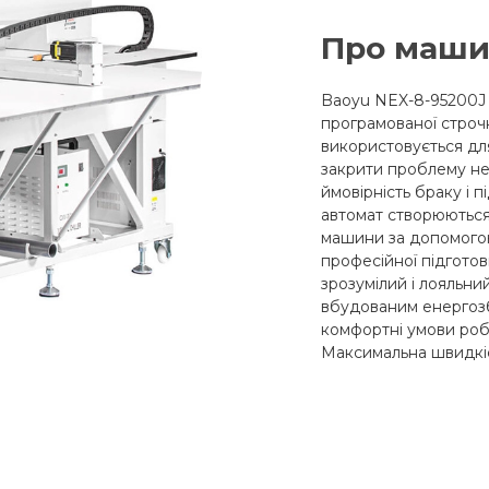
Про маши
Baoyu NEX-8-95200J
програмованої строч
використовується дл
закрити проблему нес
ймовірність браку і 
автомат створюються 
машини за допомого
професійної підготов
зрозумілий і лояльн
вбудованим енергоз
комфортні умови робо
Максимальна швидкіст