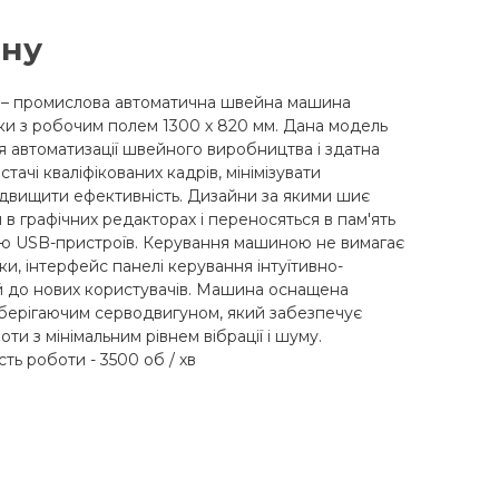
ну
 – промислова автоматична швейна машина
ки з робочим полем 1300 х 820 мм. Дана модель
я автоматизації швейного виробництва і здатна
тачі кваліфікованих кадрів, мінімізувати
підвищити ефективність. Дизайни за якими шиє
в графічних редакторах і переносяться в пам'ять
ю USB-пристроїв. Керування машиною не вимагає
ки, інтерфейс панелі керування інтуїтивно-
ий до нових користувачів. Машина оснащена
берігаючим серводвигуном, який забезпечує
ти з мінімальним рівнем вібрації і шуму.
ь роботи - 3500 об / хв