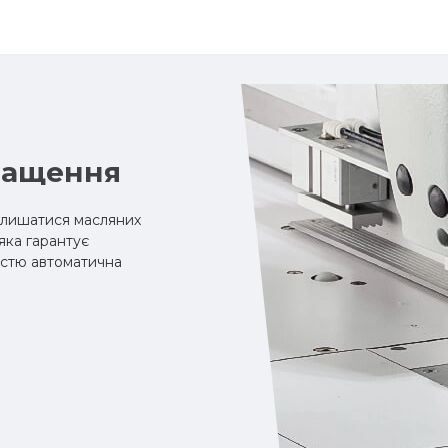
мащення
алишатися масляних
яка гарантує
істю автоматична