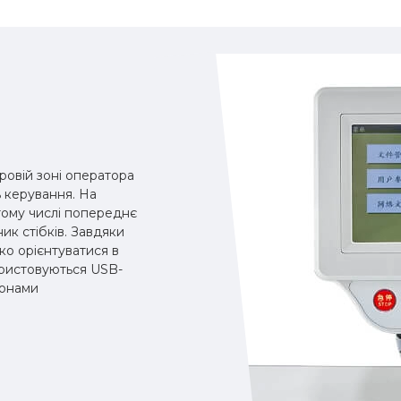
ровій зоні оператора
 керування. На
тому числі попереднє
ик стібків. Завдяки
ко орієнтуватися в
ристовуються USB-
лонами