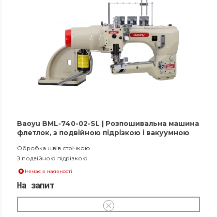
Baoyu BML-740-02-SL | Розпошивальна машина
флетлок, з подвійною підрізкою і вакуумною
збіркою обрізків матеріалу
Обробка швів стрічкою
З подвійною підрізкою
Немає в наявності
На запит