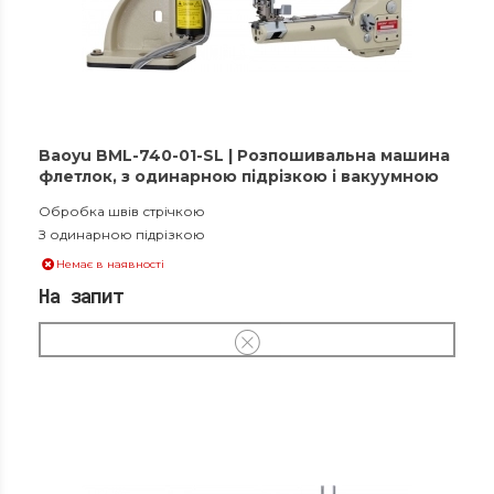
Baoyu BML-740-01-SL | Розпошивальна машина
флетлок, з одинарною підрізкою і вакуумною
збіркою обрізків матеріалу
Обробка швів стрічкою
З одинарною підрізкою
Немає в наявності
На запит