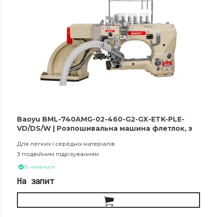
Baoyu BML-740AMG-02-460-G2-GX-ETK-PLE-
VD/DS/W | Розпошивальна машина флетлок, з
подвійним підрізуванням і вакуумним
Для легких і середніх матеріалів
збірником обрізків матеріалу
З подвійним підрізуванням
В наявності
На запит