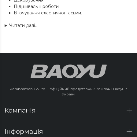
Декорування;
Підшивальні роботи;
Вточування еластичної тасьми.
Читати далі...
Parabraman Co.Ltd. - офіційний представник компанії Baoyu в
Україні
Компанія
Інформація