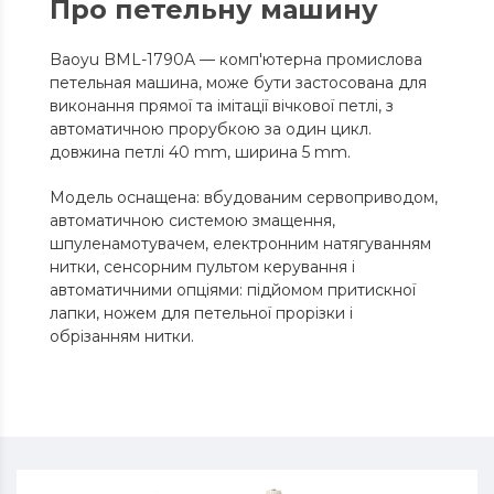
Про петельну машину
Baoyu BML-1790A — комп'ютерна промислова
петельная машина, може бути застосована для
виконання прямої та імітації вічкової петлі, з
автоматичною прорубкою за один цикл.
довжина петлі 40 mm, ширина 5 mm.
Модель оснащена: вбудованим сервоприводом,
автоматичною системою змащення,
шпуленамотувачем, електронним натягуванням
нитки, сенсорним пультом керування і
автоматичними опціями: підйомом притискної
лапки, ножем для петельної прорізки і
обрізанням нитки.