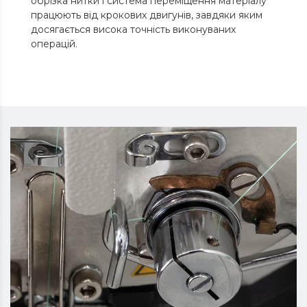
обрізка нитки і система переміщення матеріалу
працюють від крокових двигунів, завдяки яким
досягається висока точність виконуваних
операцій.