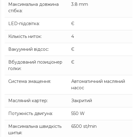
Максимальна довжина
3.8 mm
стібка
:
LED-підсвітка
:
Є
Кількість ниток
:
4
Вакуумний відсос
:
Є
Вбудований позиціонер
Є
голки
:
Система змащення
:
Автоматичний масляний
насос
Масляний картер
:
Закритий
Потужність двигуна
:
550 W
Максимальна швидкість
6500 st/min
шитья
: