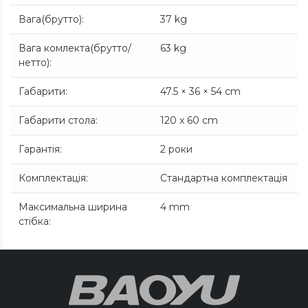
Вага(брутто)
:
37 kg
Вага комлекта(брутто/
63 kg
нетто)
:
Габарити
:
47.5 × 36 × 54 cm
Габарити стола
:
120 x 60 cm
Гарантія
:
2 роки
Комплектація
:
Стандартна комплектація
Максимальна ширина
4 mm
стібка
: