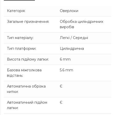
Категорія
:
Оверлоки
Загальне призначення
:
Обробка циліндричних
виробів
Тип матеріалу
:
Легкі / Середні
Тип платформи
:
Циліндрична
Висота підйому лапки
:
6 mm
Базова міжголкова
5.6 mm
відстань
:
Автоматична обрізка
Є
нитки
:
Автоматичний підйом
Є
лапки
: