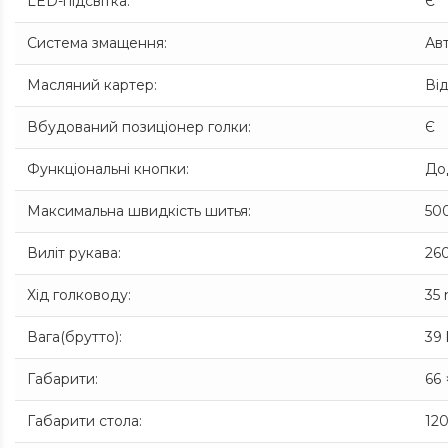
LED-підсвітка
:
Є
Система змащення
:
Ав
Масляний картер
:
Ві
Вбудований позиціонер голки
:
Є
Функціональні кнопки
:
Дод
Максимальна швидкість шитья
:
50
Виліт рукава
:
260
Хід голководу
:
35
Вага(брутто)
:
39
Габарити
:
66 
Габарити стола
:
120