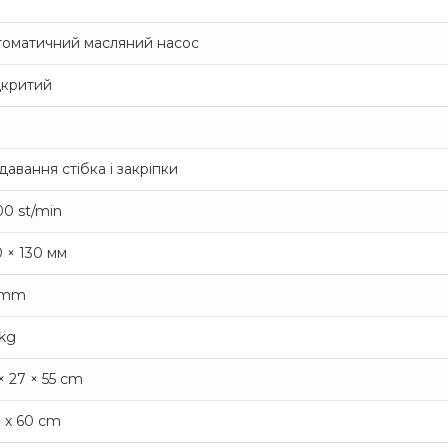
томатичний масляний насос
дкритий
авання стібка і закріпки
00 st/min
 × 130 мм
 mm
 kg
× 27 × 55 cm
 x 60 cm