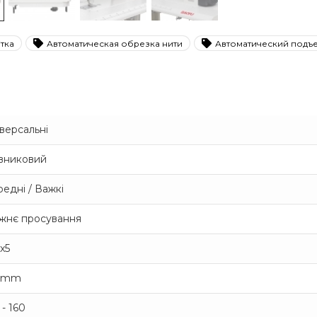
тка
Автоматическая обрезка нити
Автоматический подъ
версальні
вниковий
едні / Важкі
жнє просування
x5
6 mm
 - 160