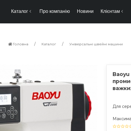
Каталог
Про компанію
Новини
Клієнтам
Головна
Каталог
Універсальні швейні машини
Baoyu
проми
важки
Для сере
Максима