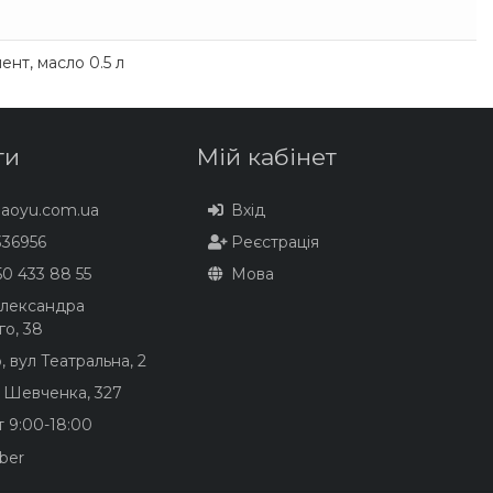
нт, масло 0.5 л
ти
Мій кабінет
baoyu.com.ua
Вхід
36956
Реєстрація
0 433 88 55
Мова
Олександра
го, 38
, вул Театральна, 2
, Шевченка, 327
т 9:00-18:00