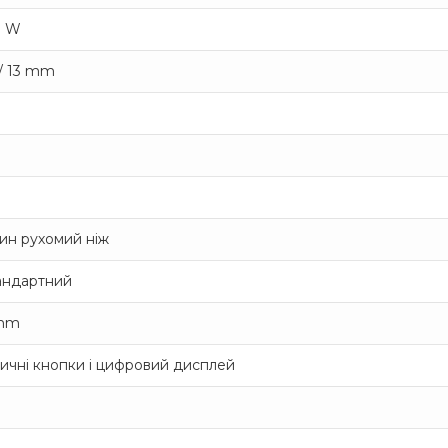
0 W
 / 13 mm
ин рухомий ніж
андартний
mm
зичні кнопки і цифровий дисплей