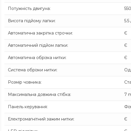
Потужність двигуна
:
55
Висота підйому лапки
:
5.5
Автоматична закріпка строчки
:
Є
Автоматичний підйом лапки
:
Є
Автоматична обрізка нитки
:
Є
Система обрізки нитки
:
Од
Розмір човника
:
Ст
Максимальна довжина стібка
:
7 
Панель керування
:
Фі
Електромагнітний зажим нитки
:
Є