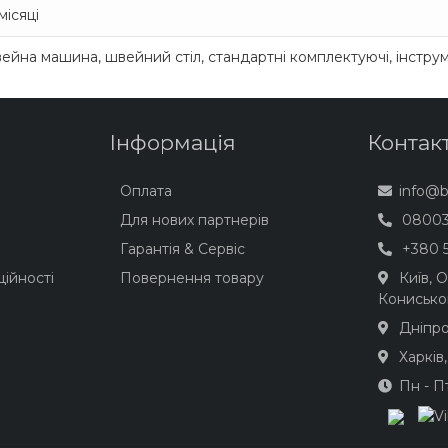
місяці
йна машина, швейний стіл, стандартні комплектуючі, інструме
Інформація
Контак
Оплата
info@
Для нових партнерів
08003
Гарантія & Сервіс
+380 5
ійності
Повернення товару
Київ, 
Конисько
Дніпро
Харків
Пн - П