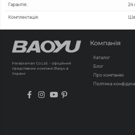
Гарантія
:
24 
Комплектація
:
Шве
Компанія
Каталог
Parabraman Co.Ltd. - офіційний
Блог
представник компанії Baoyu в
Україні
Про компанію
Політика конфіденц