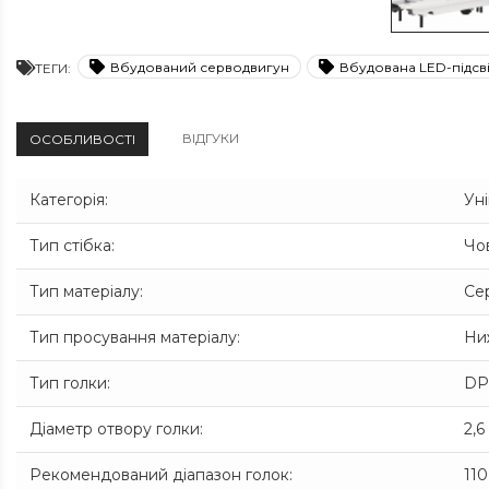
Вбудований серводвигун
Вбудована LED-підсві
ТЕГИ:
ВІДГУКИ
ОСОБЛИВОСТІ
Категорія
:
Уні
Тип стібка
:
Чо
Тип матеріалу
:
Сер
Тип просування матеріалу
:
Ни
Тип голки
:
DP
Діаметр отвору голки
:
2,
Рекомендований діапазон голок
:
110