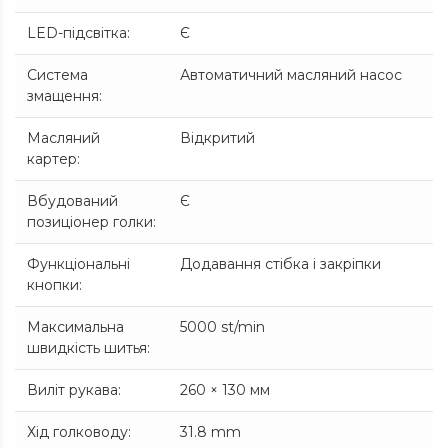
LED-підсвітка
:
Є
Система
Автоматичний масляний насос
змащення
:
Масляний
Відкритий
картер
:
Вбудований
Є
позиціонер голки
:
Функціональні
Додавання стібка і закріпки
кнопки
:
Максимальна
5000 st/min
швидкість шитья
:
Виліт рукава
:
260 × 130 мм
Хід голководу
:
31.8 mm