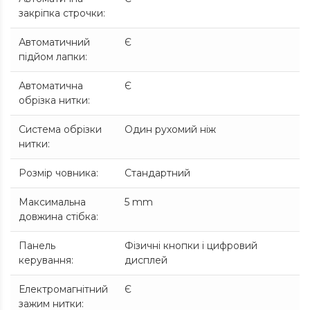
закріпка строчки
:
Автоматичний
Є
підйом лапки
:
Автоматична
Є
обрізка нитки
:
Система обрізки
Один рухомий ніж
нитки
:
Розмір човника
:
Стандартний
Максимальна
5 mm
довжина стібка
:
Панель
Фізичні кнопки і цифровий
керування
:
дисплей
Електромагнітний
Є
зажим нитки
: