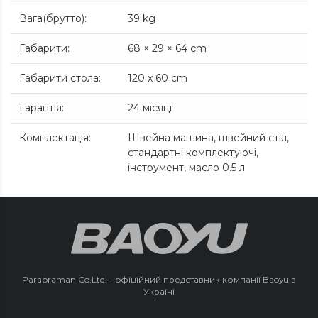
Вага(брутто)
:
39 kg
Габарити
:
68 × 29 × 64 cm
Габарити стола
:
120 x 60 cm
Гарантія
:
24 місяці
Комплектація
:
Швейна машина, швейний стіл,
стандартні комплектуючі,
інструмент, масло 0.5 л
Parabraman Co.Ltd. - офіційний представник компанії Baoyu в
Україні