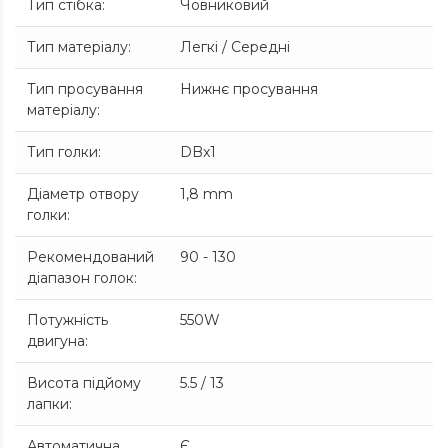
Тип стібка
:
Човниковий
Тип матеріалу
:
Легкі / Середні
Тип просування
Нижнє просування
матеріалу
:
Тип голки
:
DBx1
Діаметр отвору
1,8 mm
голки
:
Рекомендований
90 - 130
діапазон голок
:
Потужність
550W
двигуна
:
Висота підйому
5.5 / 13
лапки
:
Автоматична
Є