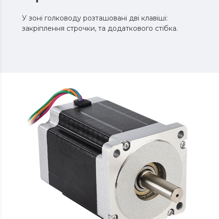
У зоні голководу розташовані дві клавіші:
закріплення строчки, та додаткового стібка.