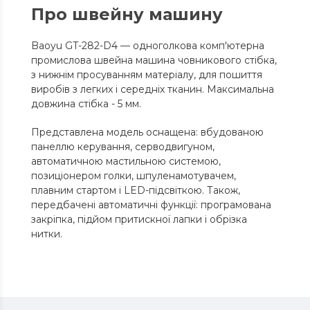
Про швейну машину
Baoyu GT-282-D4 — одноголкова комп'ютерна
промислова швейна машина човникового стібка,
з нижнім просуванням матеріалу, для пошиття
виробів з легких і середніх тканин. Максимальна
довжина стібка - 5 мм.
Представлена модель оснащена: вбудованою
панеллю керування, серводвигуном,
автоматичною мастильною системою,
позиціонером голки, шпуленамотувачем,
плавним стартом і LED-підсвіткою. Також,
передбачені автоматичні функції: програмована
закріпка, підйом притискної лапки і обрізка
нитки.