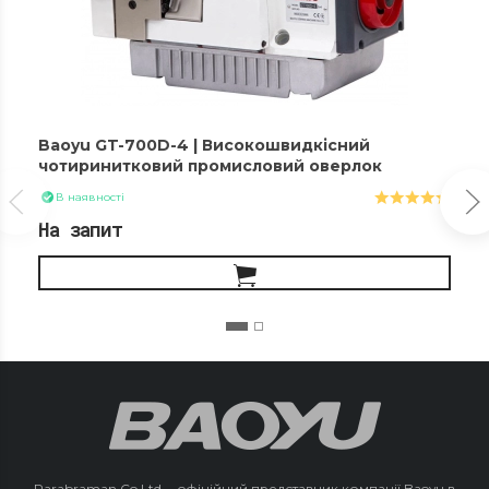
Baoyu GT-700D-4 | Високошвидкісний
чотиринитковий промисловий оверлок
В наявності
На запит
Parabraman Co.Ltd. - офіційний представник компанії Baoyu в