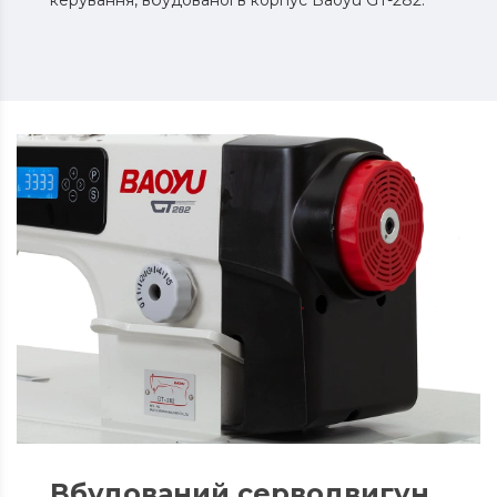
керування, вбудованої в корпус Baoyu GT-282.
Вбудований серводвигун