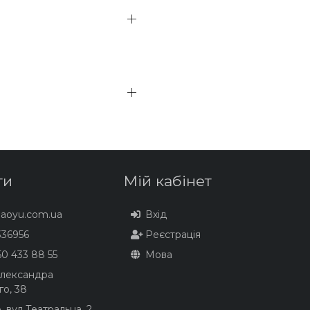
ти
Мій кабінет
baoyu.com.ua
Вхід
36956
Реєстрація
0 433 88 55
Мова
Олександра
го, 38
, вул Театральна, 2