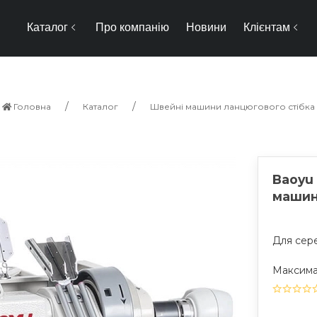
Каталог
Про компанію
Новини
Клієнтам
Головна
Каталог
Швейні машини ланцюгового стібка
Baoyu
машин
Для сере
Максимал