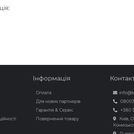
ія:
Інформація
Контак
Оплата
info@
Для нових партнерів
08003
Гарантія & Сервіс
+380 5
ійності
Повернення товару
Київ, 
Конисько
Дніпро