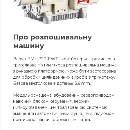
Про розпошивальну
машину
Baoyu BML-720-EWT - комп'ютерна промислова
триголкова п'ятиниткова розпошивальна машина
з рукавною платформою, може бути застосована
для обробки циліндричних виробів з трикотажу.
Базова міжголкова відстаньь: 5,6 mm.
Модель оснащена: вбудованим сервоприводом,
навісним блоком керування, верхнім
ниткоукладачем, централізованою системою
змащення і автоматичними функціями: підйомом
притискної лапки і обрізанням нитки.