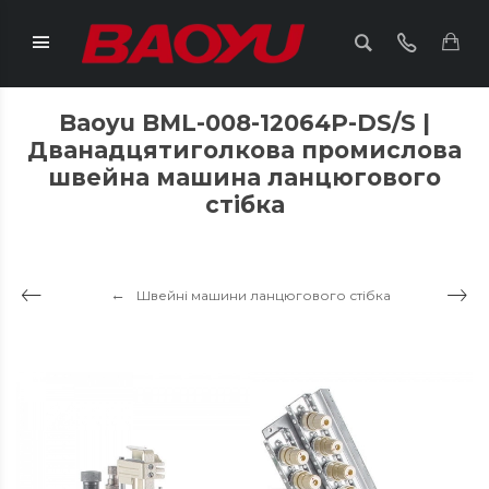
Baoyu BML-008-12064P-DS/S |
Дванадцятиголкова промислова
швейна машина ланцюгового
стібка
Швейні машини ланцюгового стібка