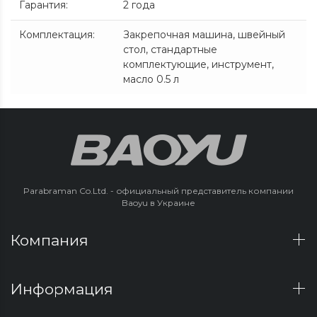
Гарантия
:
2 года
Комплектация
:
Закрепочная машина, швейный
стол, стандартные
комплектующие, инструмент,
масло 0.5 л
Parabraman Co.Ltd. - официальный представитель компании
Baoyu в Украине
Компания
Информация